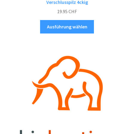
Verschlusspilz 4ckig
19.95
CHF
Dieses
Ausführung wählen
Produkt
weist
mehrere
Varianten
auf.
Die
Optionen
können
auf
der
Produktseite
gewählt
werden