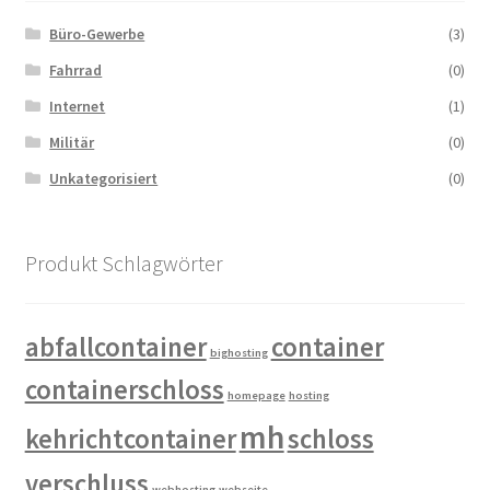
Produktseite
Büro-Gewerbe
(3)
gewählt
werden
Fahrrad
(0)
Internet
(1)
Militär
(0)
Unkategorisiert
(0)
Produkt Schlagwörter
abfallcontainer
container
bighosting
containerschloss
homepage
hosting
mh
kehrichtcontainer
schloss
verschluss
webhosting
webseite