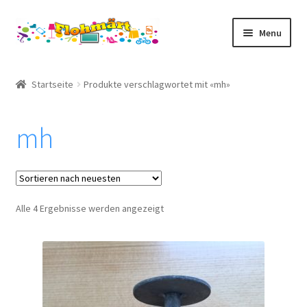
Skip
Skip
Menu
to
to
navigation
content
Flohmärt
Startseite
Produkte verschlagwortet mit «mh»
Kasse
mh
Warenkorb
Mein Konto
Nach
Alle 4 Ergebnisse werden angezeigt
Kontakt/Impressum
neuesten
sortiert
AGB
Start