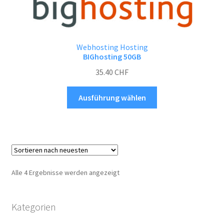
Webhosting Hosting
BIGhosting 50GB
35.40
CHF
Dieses
Ausführung wählen
Produkt
weist
mehrere
Varianten
auf.
Die
Nach
Alle 4 Ergebnisse werden angezeigt
Optionen
neuesten
können
sortiert
auf
Kategorien
der